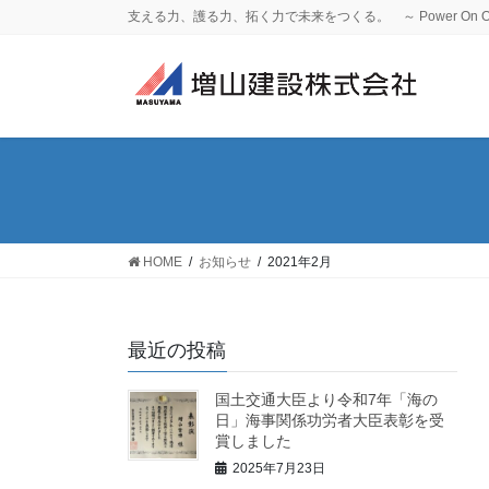
コ
ナ
支える力、護る力、拓く力で未来をつくる。 ～ Power On Our
ン
ビ
テ
ゲ
ン
ー
ツ
シ
へ
ョ
ス
ン
キ
に
ッ
移
プ
動
HOME
お知らせ
2021年2月
最近の投稿
国土交通大臣より令和7年「海の
日」海事関係功労者大臣表彰を受
賞しました
2025年7月23日