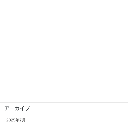
令和6年度県北地区合同企業説明会に参加！県北地区
の高校生に増山建設の魅力を紹介しました！
2024年11月15日
カテゴリー
お知らせ
五島支店
採用情報
施工実績
本社
アーカイブ
2025年7月