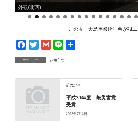
外観(北西)
外観(南東)
この度、大島事業所宿舎が竣工
F
T
G
Li
共
a
wi
m
n
有
お知らせ
カテゴリー
c
tt
ail
e
e
er
b
前の記事
o
平成30年度 無災害賞
o
受賞
k
2018年7月3日