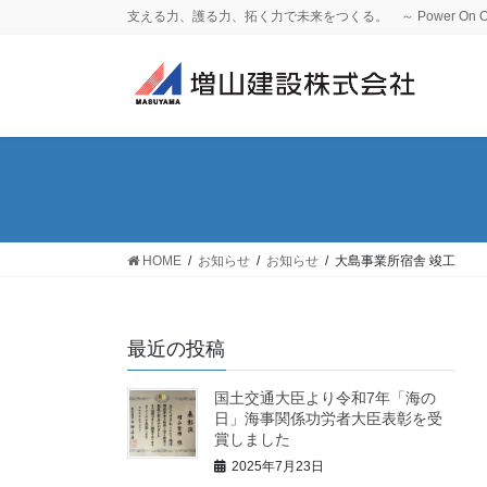
コ
ナ
支える力、護る力、拓く力で未来をつくる。 ～ Power On Our
ン
ビ
テ
ゲ
ン
ー
ツ
シ
へ
ョ
ス
ン
キ
に
ッ
移
プ
動
HOME
お知らせ
お知らせ
大島事業所宿舎 竣工
最近の投稿
国土交通大臣より令和7年「海の
日」海事関係功労者大臣表彰を受
賞しました
2025年7月23日