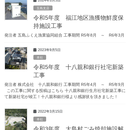
2024年3月5日
五島支店
令和5年度 福江地区漁獲物鮮度保
持施設工事
発注者 五島ふくえ漁業協同組合 工事期間 R5年8月 ～ R6年3月
2023年9月5日
本社
令和5年度 十八親和銀行社宅新築
工事
発注者 株式会社 十八親和銀行 工事期間 R5年4月 ～ R5年9月
この工事に関する投稿はこちら 十八親和銀行生月社宅新築工事に
て新築社宅が竣工！十八親和銀行様より感謝状を頂きました！
2022年3月15日
本社
令和3年度 大島村ごみ焼却施設解