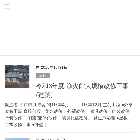
コ
ナ
ン
ビ
テ
ゲ
ン
ー
実績｜建築
ツ
シ
へ
ョ
ス
ン
HOME
実績｜建築
キ
に
ッ
移
プ
動
2025年1月31日
本社
令和6年度 漁火館大規模改修工事
(建築)
発注者 平戸市 工事期間 R6年4月 ～ R6年12月 主な工種 ●外壁
改修工事 直接仮設、防水改修、外壁改修、 建具改修、内装改修、
塗装改修、 耐震(躯体)改修、環境配慮改修、 発生剤処理 ●屋根・
防水改修工事 ●外壁 […]